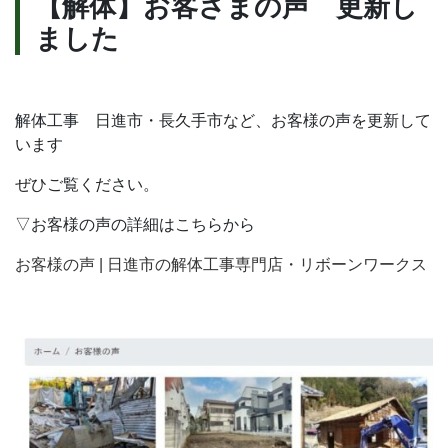
【解体】お客さまの声 更新し
合
ました
わ
せ
解体工事 日進市・長久手市など、お客様の声を更新して
います
無料見積依頼
お問い合わせ
ぜひご覧ください。
▽お客様の声の詳細はこちらから
お客様の声 | 日進市の解体工事専門店・リボーンワークス