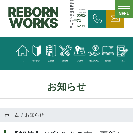
日進
市の
解体
工事
営業時間：
専門
9:00~18:00
MENU
0561-
店 リ
ボー
73-
ンワ
ーク
6231
ス
無
料
見
ホーム
初めての方へ
会社概要
解体費用
土地活用
補助金/助成金
施工実例
コラム
積
依
お知らせ
頼
お
ホーム
お知らせ
問
い