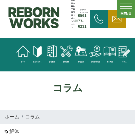
日進
市の
解体
工事
営業時間：
専門
9:00~18:00
MENU
0561-
店 リ
ボー
73-
ンワ
ーク
6231
ス
無
料
見
ホーム
初めての方へ
会社概要
解体費用
土地活用
補助金/助成金
施工実例
コラム
積
依
コラム
頼
お
ホーム
コラム
問
解体
い