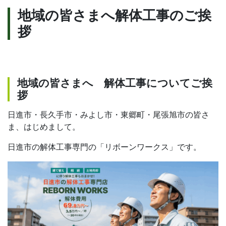
合
地域の皆さまへ解体工事のご挨
わ
拶
せ
地域の皆さまへ 解体工事についてご挨
無料見積依頼
お問い合わせ
拶
日進市・長久手市・みよし市・東郷町・尾張旭市の皆さ
ま、はじめまして。
日進市の解体工事専門の「リボーンワークス」です。