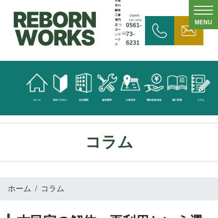
日進
市の
解体
工事
営業時間：
専門
9:00~18:00
MENU
0561-
店 リ
ボー
73-
ンワ
ーク
6231
ス
無
料
見
ホーム
初めての方へ
会社概要
解体費用
土地活用
補助金/助成金
施工実例
コラム
積
依
コラム
頼
お
ホーム
コラム
問
い