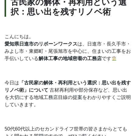
古民家の解体・再利用という選
合
択：思い出を残すリノベ術
わ
せ
こんにちは。
愛知県日進市のリボーンワークス
は、日進市・長久手市・
みよし市・東郷町・尾張旭市を中心に、住まいの工事をお
無料見積依頼
お問い合わせ
手伝いしている
解体工事の地域密着の工務店
です
今日は
「古民家の解体・再利用という選択：思い出を残す
リノベ術」について
古材再利用や部分保存など、思い出
を大切にする地域工務店目線の提案をわかりやすくご説明
していきます。
50代60代以上のセカンドライフ世帯の皆さまからとても