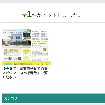
合
1
わ
全
件がヒットしました。
せ
無料見積依頼
お問い合わせ
【子育て】日進市子育て応援
マガジン「ぷぺぽ春号」ご覧
ください
カテゴリ