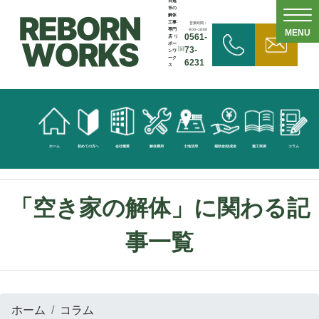
日進
市の
解体
工事
営業時間：
専門
9:00~18:00
MENU
0561-
店 リ
ボー
73-
ンワ
ーク
6231
ス
無
料
見
ホーム
初めての方へ
会社概要
解体費用
土地活用
補助金/助成金
施工実例
コラム
積
依
「空き家の解体」に関わる記
頼
事一覧
お
問
ホーム
コラム
い