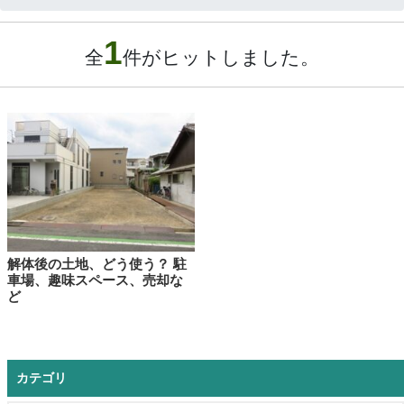
合
1
わ
全
件がヒットしました。
せ
無料見積依頼
お問い合わせ
解体後の土地、どう使う？ 駐
車場、趣味スペース、売却な
ど
カテゴリ