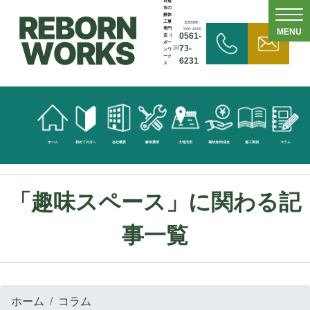
日進
市の
解体
工事
営業時間：
専門
9:00~18:00
MENU
0561-
店 リ
ボー
73-
ンワ
ーク
6231
ス
無
料
見
ホーム
初めての方へ
会社概要
解体費用
土地活用
補助金/助成金
施工実例
コラム
積
依
「趣味スペース」に関わる記
頼
事一覧
お
問
ホーム
コラム
い