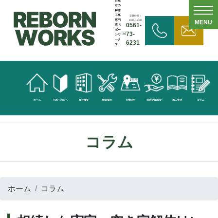
日進
市の
解体
工事
営業時間：
専門
9:00~18:00
MENU
0561-
店 リ
ボー
73-
ンワ
ーク
6231
ス
無
料
見
ホーム
初めての方へ
会社概要
解体費用
土地活用
補助金/助成金
施工実例
コラム
積
依
コラム
頼
お
ホーム
コラム
問
い