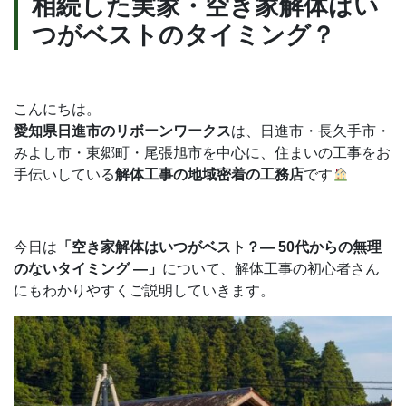
相続した実家・空き家解体はい
合
つがベストのタイミング？
わ
せ
こんにちは。
愛知県日進市のリボーンワークス
は、日進市・長久手市・
みよし市・東郷町・尾張旭市を中心に、住まいの工事をお
無料見積依頼
お問い合わせ
手伝いしている
解体工事の地域密着の工務店
です
今日は
「空き家解体はいつがベスト？― 50代からの無理
のないタイミング ―」
について、解体工事の初心者さん
にもわかりやすくご説明していきます。