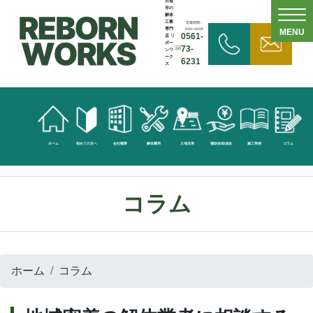
日進
市の
解体
工事
営業時間：
専門
9:00~18:00
MENU
0561-
店 リ
ボー
73-
ンワ
ーク
6231
ス
無
料
見
ホーム
初めての方へ
会社概要
解体費用
土地活用
補助金/助成金
施工実例
コラム
積
依
コラム
頼
お
ホーム
コラム
問
い