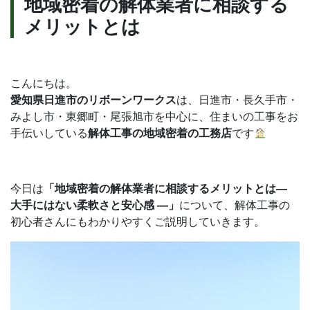
地域密着の解体業者に相談する
合
メリットとは
わ
せ
こんにちは。
愛知県日進市のリボーンワークス
は、日進市・長久手市・
みよし市・東郷町・尾張旭市を中心に、住まいの工事をお
無料見積依頼
お問い合わせ
手伝いしている
解体工事の地域密着の工務店
です
今日は
「地域密着の解体業者に相談するメリットとは
―
大手にはない柔軟さと安心感 ―」
について、解体工事の
初心者さんにもわかりやすくご説明していきます。