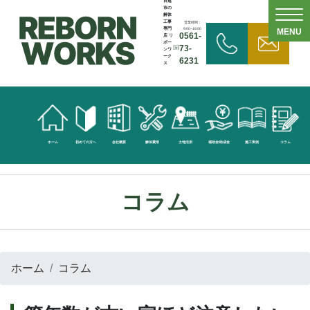
日進
市の
解体
工事
営業時間：
専門
9:00~18:00
MENU
0561-
店 リ
ボー
73-
ンワ
ーク
6231
ス
無
料
見
ホーム
初めての方へ
会社概要
解体費用
土地活用
補助金/助成金
施工実例
コラム
積
依
コラム
頼
お
ホーム
コラム
問
い