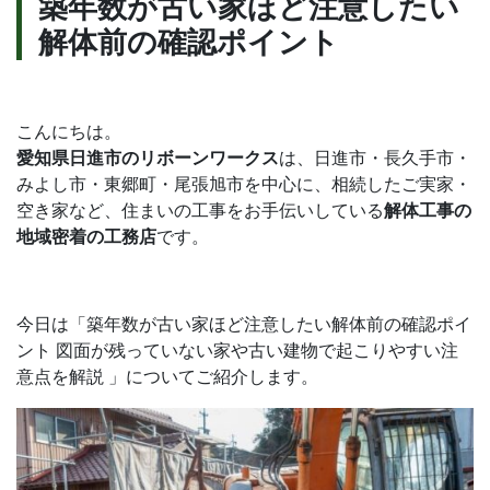
築年数が古い家ほど注意したい
合
解体前の確認ポイント
わ
せ
こんにちは。
愛知県日進市のリボーンワークス
は、日進市・長久手市・
みよし市・東郷町・尾張旭市を中心に、相続したご実家・
無料見積依頼
お問い合わせ
空き家など、住まいの工事をお手伝いしている
解体工事の
地域密着の工務店
です。
今日は「築年数が古い家ほど注意したい解体前の確認ポイ
ント 図面が残っていない家や古い建物で起こりやすい注
意点を解説 」についてご紹介します。